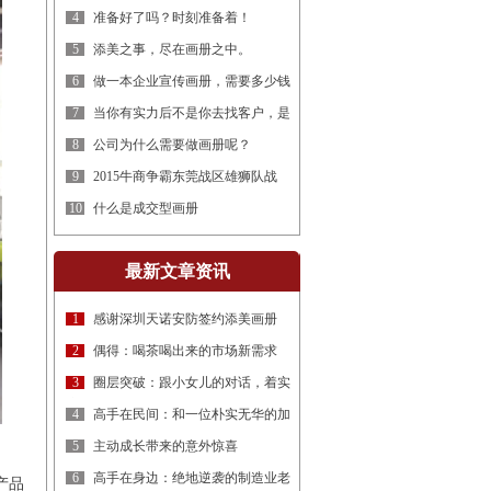
4
准备好了吗？时刻准备着！
5
添美之事，尽在画册之中。
6
做一本企业宣传画册，需要多少钱
7
当你有实力后不是你去找客户，是
8
公司为什么需要做画册呢？
9
2015牛商争霸东莞战区雄狮队战
10
什么是成交型画册
最新文章资讯
1
感谢深圳天诺安防签约添美画册
2
偶得：喝茶喝出来的市场新需求
3
圈层突破：跟小女儿的对话，着实
惊
4
高手在民间：和一位朴实无华的加
5
主动成长带来的意外惊喜
6
高手在身边：绝地逆袭的制造业老
产品