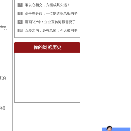
7
唯以心相交，方能成其久远！
（1）
8
高手在身边：一位制造业老板的半
9
漫画3分钟：企业宣传海报需要了
，主打
10
五步之内，必有老师：今天被同事
教
你的浏览历史
。
真的
详细