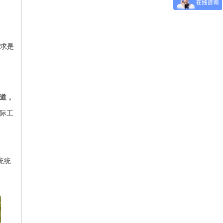
求是
道，
际工
统统